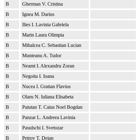
B
Gherman V. Cristina
B
Ignea M. Darius
B
Ilies I. Lavinia Gabriela
B
Marin Laura Olimpia
B
Mihalcea C. Sebastian Lucian
B
Munteanu A. Tudor
B
Neamt I. Alexandru Zoran
B
Negoita I. Ioana
B
Nucea I. Gratian Flavius
B
Olaru N. Iuliana Elisabeta
B
Paiutan T. Caius Noel Bogdan
B
Panzar L. Andreea Lavinia
B
Pasulschi I. Svetozar
B
Petrov T. Deian