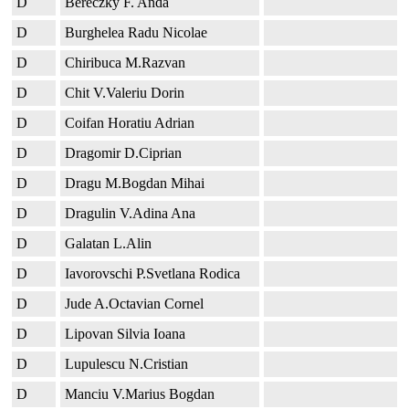
D
Bereczky F. Anda
D
Burghelea Radu Nicolae
D
Chiribuca M.Razvan
D
Chit V.Valeriu Dorin
D
Coifan Horatiu Adrian
D
Dragomir D.Ciprian
D
Dragu M.Bogdan Mihai
D
Dragulin V.Adina Ana
D
Galatan L.Alin
D
Iavorovschi P.Svetlana Rodica
D
Jude A.Octavian Cornel
D
Lipovan Silvia Ioana
D
Lupulescu N.Cristian
D
Manciu V.Marius Bogdan