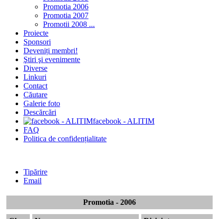
Promotia 2006
Promotia 2007
Promotii 2008 ...
Proiecte
Sponsori
Deveniți membri!
Ştiri şi evenimente
Diverse
Linkuri
Contact
Căutare
Galerie foto
Descărcări
facebook - ALITIM
FAQ
Politica de confidențialitate
Tipărire
Email
Promotia - 2006