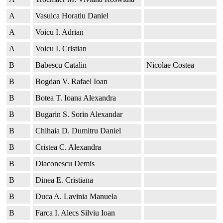
A
Vasuica Horatiu Daniel
A
Voicu I. Adrian
A
Voicu I. Cristian
B
Babescu Catalin
Nicolae Costea
B
Bogdan V. Rafael Ioan
B
Botea T. Ioana Alexandra
B
Bugarin S. Sorin Alexandar
B
Chihaia D. Dumitru Daniel
B
Cristea C. Alexandra
B
Diaconescu Demis
B
Dinea E. Cristiana
B
Duca A. Lavinia Manuela
B
Farca I. Alecs Silviu Ioan