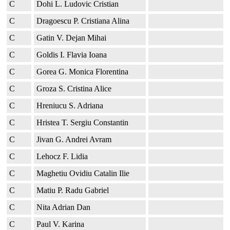
C
Dohi L. Ludovic Cristian
C
Dragoescu P. Cristiana Alina
C
Gatin V. Dejan Mihai
C
Goldis I. Flavia Ioana
C
Gorea G. Monica Florentina
C
Groza S. Cristina Alice
C
Hreniucu S. Adriana
C
Hristea T. Sergiu Constantin
C
Jivan G. Andrei Avram
C
Lehocz F. Lidia
C
Maghetiu Ovidiu Catalin Ilie
C
Matiu P. Radu Gabriel
C
Nita Adrian Dan
C
Paul V. Karina