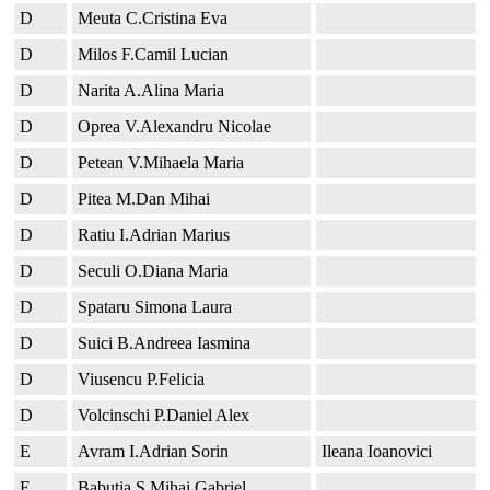
D
Meuta C.Cristina Eva
D
Milos F.Camil Lucian
D
Narita A.Alina Maria
D
Oprea V.Alexandru Nicolae
D
Petean V.Mihaela Maria
D
Pitea M.Dan Mihai
D
Ratiu I.Adrian Marius
D
Seculi O.Diana Maria
D
Spataru Simona Laura
D
Suici B.Andreea Iasmina
D
Viusencu P.Felicia
D
Volcinschi P.Daniel Alex
E
Avram I.Adrian Sorin
Ileana Ioanovici
E
Babutia S.Mihai Gabriel