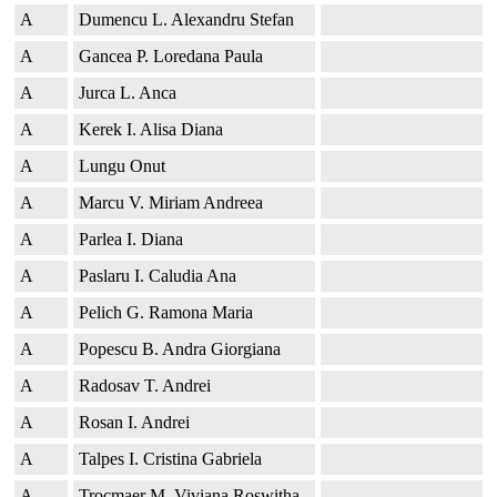
A
Dumencu L. Alexandru Stefan
A
Gancea P. Loredana Paula
A
Jurca L. Anca
A
Kerek I. Alisa Diana
A
Lungu Onut
A
Marcu V. Miriam Andreea
A
Parlea I. Diana
A
Paslaru I. Caludia Ana
A
Pelich G. Ramona Maria
A
Popescu B. Andra Giorgiana
A
Radosav T. Andrei
A
Rosan I. Andrei
A
Talpes I. Cristina Gabriela
A
Trocmaer M. Viviana Roswitha