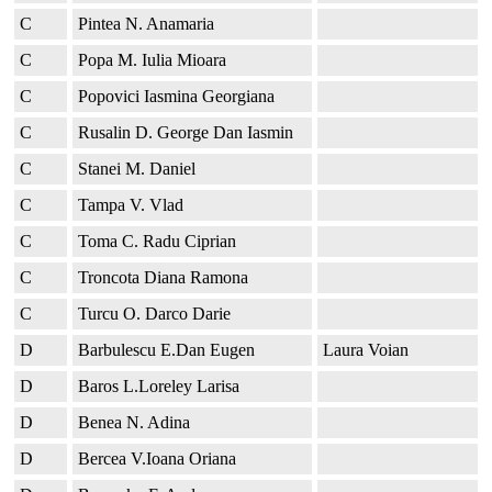
C
Pintea N. Anamaria
C
Popa M. Iulia Mioara
C
Popovici Iasmina Georgiana
C
Rusalin D. George Dan Iasmin
C
Stanei M. Daniel
C
Tampa V. Vlad
C
Toma C. Radu Ciprian
C
Troncota Diana Ramona
C
Turcu O. Darco Darie
D
Barbulescu E.Dan Eugen
Laura Voian
D
Baros L.Loreley Larisa
D
Benea N. Adina
D
Bercea V.Ioana Oriana