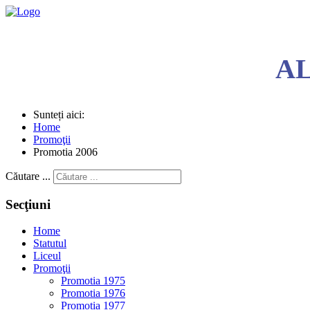
A
Sunteți aici:
Home
Promoţii
Promotia 2006
Căutare ...
Secţiuni
Home
Statutul
Liceul
Promoţii
Promotia 1975
Promotia 1976
Promotia 1977