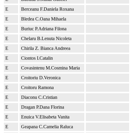
E
Berceanu F.Daniela Roxana
E
Bledea C.Oana Mihaela
E
Buriuc P.Adriana Filona
E
Chelaru B.Lenuta Nicoleta
E
Chirila Z. Bianca Andreea
E
Ciontos I.Catalin
E
Covasintenu M.Cosmina Maria
E
Croitoriu D.Veronica
E
Croitoru Ramona
E
Diaconu C.Cristian
E
Dragan P.Dana Florina
E
Enuica V.Elisabeta Vanita
E
Geapana C.Camelia Raluca