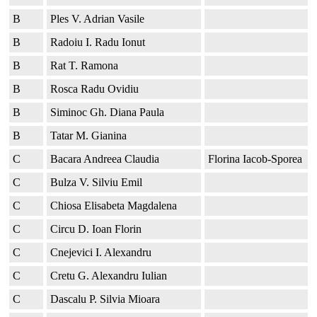
B
Ples V. Adrian Vasile
B
Radoiu I. Radu Ionut
B
Rat T. Ramona
B
Rosca Radu Ovidiu
B
Siminoc Gh. Diana Paula
B
Tatar M. Gianina
C
Bacara Andreea Claudia
Florina Iacob-Sporea
C
Bulza V. Silviu Emil
C
Chiosa Elisabeta Magdalena
C
Circu D. Ioan Florin
C
Cnejevici I. Alexandru
C
Cretu G. Alexandru Iulian
C
Dascalu P. Silvia Mioara