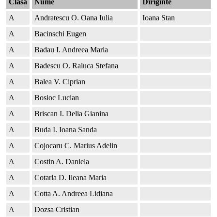
Clasa
Nume
Diriginte
A
Andratescu O. Oana Iulia
Ioana Stan
A
Bacinschi Eugen
A
Badau I. Andreea Maria
A
Badescu O. Raluca Stefana
A
Balea V. Ciprian
A
Bosioc Lucian
A
Briscan I. Delia Gianina
A
Buda I. Ioana Sanda
A
Cojocaru C. Marius Adelin
A
Costin A. Daniela
A
Cotarla D. Ileana Maria
A
Cotta A. Andreea Lidiana
A
Dozsa Cristian