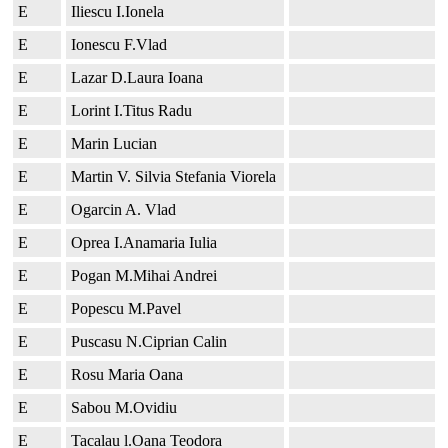
E
Iliescu I.Ionela
E
Ionescu F.Vlad
E
Lazar D.Laura Ioana
E
Lorint I.Titus Radu
E
Marin Lucian
E
Martin V. Silvia Stefania Viorela
E
Ogarcin A. Vlad
E
Oprea I.Anamaria Iulia
E
Pogan M.Mihai Andrei
E
Popescu M.Pavel
E
Puscasu N.Ciprian Calin
E
Rosu Maria Oana
E
Sabou M.Ovidiu
E
Tacalau l.Oana Teodora